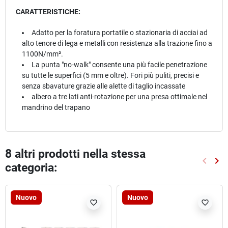
CARATTERISTICHE:
Adatto per la foratura portatile o stazionaria di acciai ad
alto tenore di lega e metalli con resistenza alla trazione fino a
1100N/mm².
La punta "no-walk" consente una più facile penetrazione
su tutte le superfici (5 mm e oltre). Fori più puliti, precisi e
senza sbavature grazie alle alette di taglio incassate
albero a tre lati anti-rotazione per una presa ottimale nel
mandrino del trapano
8 altri prodotti nella stessa
keyboard_arrow_left
keyboard_arrow_right
categoria:
Preced
Suc
Nuovo
Nuovo
favorite_border
favorite_border