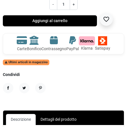
-
+
favorite_border
Aggiungi al carrello
Klarna
Satispay
Carte
Bonifico
Contrassegno
PayPal
Ultimi articoli in magazzino

Condividi
Condividi
Twitta
Pinterest
Descrizione
Dettagli del prodotto