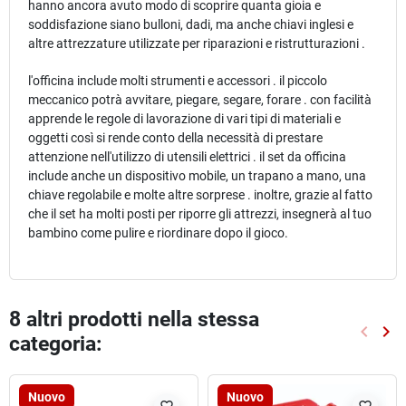
hanno ancora avuto modo di scoprire quanta gioia e
soddisfazione siano bulloni, dadi, ma anche chiavi inglesi e
altre attrezzature utilizzate per riparazioni e ristrutturazioni .
l'officina include molti strumenti e accessori . il piccolo
meccanico potrà avvitare, piegare, segare, forare . con facilità
apprende le regole di lavorazione di vari tipi di materiali e
oggetti così si rende conto della necessità di prestare
attenzione nell'utilizzo di utensili elettrici . il set da officina
include anche un dispositivo mobile, un trapano a mano, una
chiave regolabile e molte altre sorprese . inoltre, grazie al fatto
che il set ha molti posti per riporre gli attrezzi, insegnerà al tuo
bambino come pulire e riordinare dopo il gioco.
8 altri prodotti nella stessa
keyboard_arrow_left
keyboard_arrow_right
categoria:
Preced
Suc
Nuovo
Nuovo