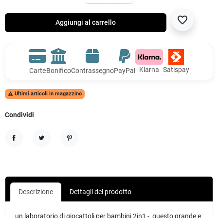
favorite_border
Aggiungi al carrello
Klarna
Satispay
Carte
Bonifico
Contrassegno
PayPal
Ultimi articoli in magazzino

Condividi
Condividi
Twitta
Pinterest
Descrizione
Dettagli del prodotto
un laboratorio di giocattoli per bambini 2in1 - questo grande e