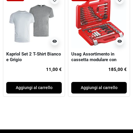
favorite_border
favorite_border
visibility
visibility
Kapriol Set 2 T-Shirt Bianco
Usag Assortimento in
e Grigio
cassetta modulare con
bussole esagonali e chiavi
11,00 €
185,00 €
combinate (82 pz)
Aggiungi al carrello
Aggiungi al carrello