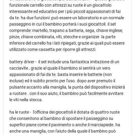
funzionale carrello con attrezzi su ruote è un giocattolo
interessante ed educativo per i più piccoli appassionati di fai
da te. ha due funzioni: può essere un laboratorio e un normale
passeggino in cui il bambino porterà i suoi giocattoli. il set
comprende: martello, trapano a batteria, sega, chiave inglese,
pinze, chiave combinata, viti, stecche e organizer. la parte
inferiore del carrello ha i lati ripiegati, grazie ai quali può essere
utilizzato come cassetta per riporre gli attrezzi.
battery driver - il set include una fantastica imitazione di un
cacciavite , grazie al quale il bambino si sentirà un vero
appassionato di fai da te. basta inserire le batterie (non
incluse) ed è subito pronto per l'uso. dopo aver premuto il
pulsante accanto alla maniglia, la punta del dispositivo inizierà
a ruotare . con il suo aiuto, il bambino può facilmente avvitare
le viti nella stecca.
ha le ruote - l'officina dei giocattoli è dotata di quattro ruote
che consentono al bambino di spostare il passeggino su
superfici piane come il pavimento o anche il marciapiede. ha
anche una maniglia, con l'aiuto della quale il bambino può