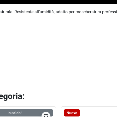
urale. Resistente all’umidità, adatto per mascheratura profess
tegoria:
In saldo!
Nuovo
favorite_border