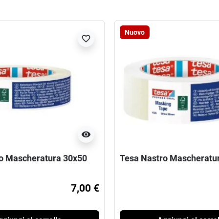
Nuovo
favorite_border
visibility
o Mascheratura 30x50
Tesa Nastro Mascheratu
7,00 €