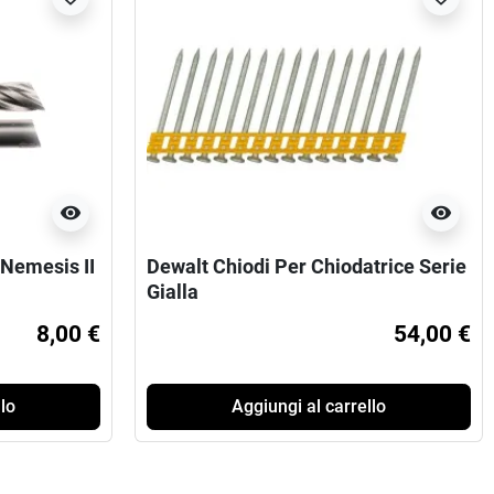
visibility
visibility
Nemesis II
Dewalt Chiodi Per Chiodatrice Serie
Gialla
8,00 €
54,00 €
lo
Aggiungi al carrello