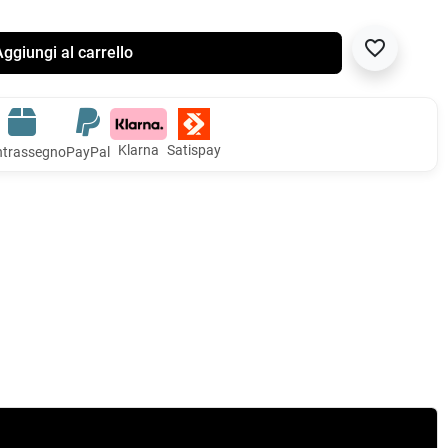
favorite_border
ggiungi al carrello
Klarna
Satispay
trassegno
PayPal