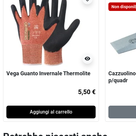
Non disponib
visibility
Vega Guanto Invernale Thermolite
Cazzuolino
p/quadr
5,50 €
Aggiungi al carrello