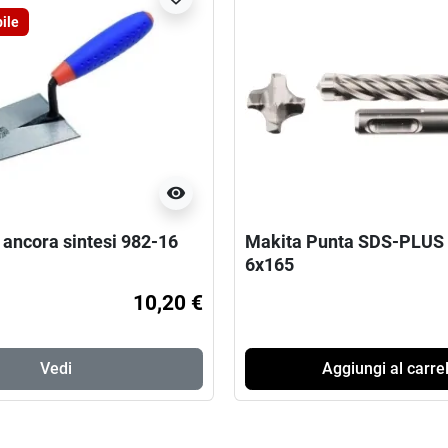
ile
visibility
 ancora sintesi 982-16
Makita Punta SDS-PLUS 
6x165
10,20 €
Vedi
Aggiungi al carrel