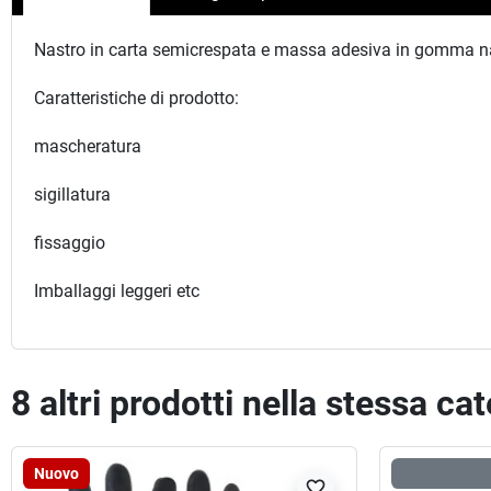
Nastro in carta semicrespata e massa adesiva in gomma nat
Caratteristiche di prodotto:
mascheratura
sigillatura
fissaggio
Imballaggi leggeri etc
8 altri prodotti nella stessa ca
Nuovo
favorite_border