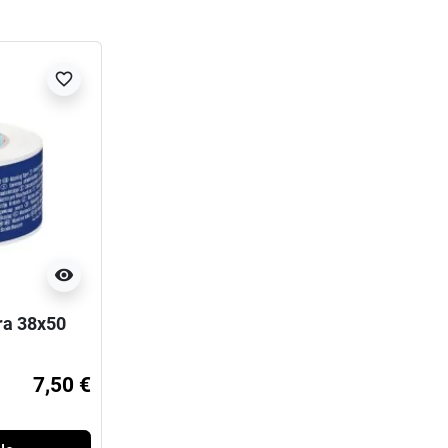
favorite_border
visibility
ra 38x50
7,50 €