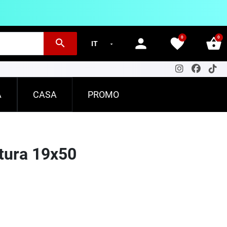
0
0
person
favorite
shopping_basket
search
A
CASA
PROMO
tura 19x50