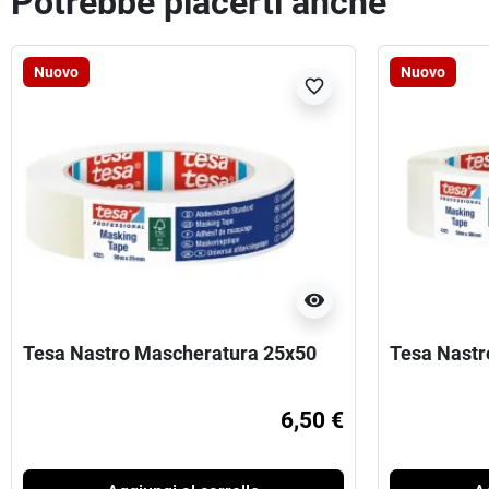
Potrebbe piacerti anche
Nuovo
Nuovo
favorite_border
visibility
Tesa Nastro Mascheratura 25x50
Tesa Nastr
6,50 €