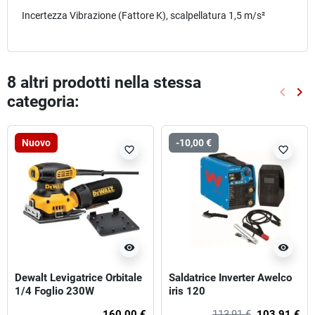
Incertezza Vibrazione (Fattore K), scalpellatura 1,5 m/s²
8 altri prodotti nella stessa
keyboard_arrow_left
keyboard_arrow_right
categoria:
Preced
Suc
Nuovo
-10,00 €
favorite_border
favorite_border
visibility
visibility
Dewalt Levigatrice Orbitale
Saldatrice Inverter Awelco
1/4 Foglio 230W
iris 120
160,00 €
113,91 €
103,91 €