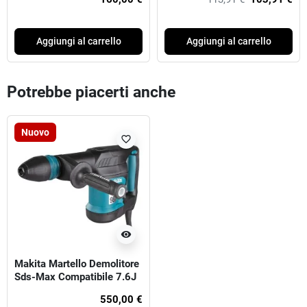
Aggiungi al carrello
Aggiungi al carrello
Potrebbe piacerti anche
Nuovo
favorite_border
visibility
Makita Martello Demolitore
Sds-Max Compatibile 7.6J
550,00 €