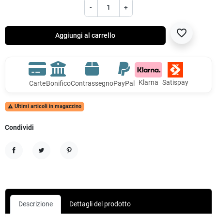
-
+
favorite_border
Aggiungi al carrello
Klarna
Satispay
Carte
Bonifico
Contrassegno
PayPal
Ultimi articoli in magazzino

Condividi
Condividi
Twitta
Pinterest
Descrizione
Dettagli del prodotto