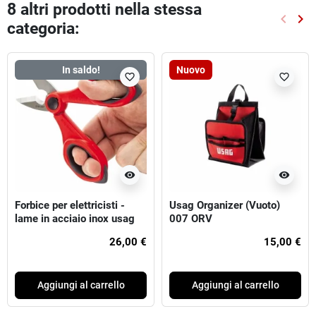
8 altri prodotti nella stessa
keyboard_arrow_left
keyboard_arrow_right
categoria:
Preced
Suc
In saldo!
Nuovo
favorite_border
favorite_border
visibility
visibility
Forbice per elettricisti -
Usag Organizer (Vuoto)
lame in acciaio inox usag
007 ORV
26,00 €
15,00 €
Aggiungi al carrello
Aggiungi al carrello