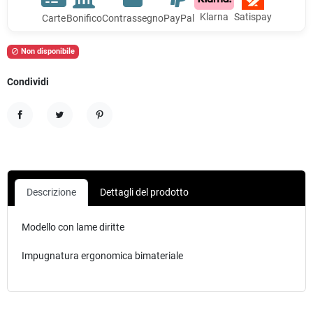
Klarna
Satispay
Carte
Bonifico
Contrassegno
PayPal
Non disponibile

Condividi
Condividi
Twitta
Pinterest
Descrizione
Dettagli del prodotto
Modello con lame diritte
Impugnatura ergonomica bimateriale