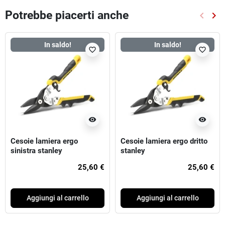
Potrebbe piacerti anche
keyboard_arrow_left
keyboard_arrow_right
Preced
Suc
In saldo!
In saldo!
favorite_border
favorite_border
visibility
visibility
Cesoie lamiera ergo
Cesoie lamiera ergo dritto
sinistra stanley
stanley
25,60 €
25,60 €
Aggiungi al carrello
Aggiungi al carrello