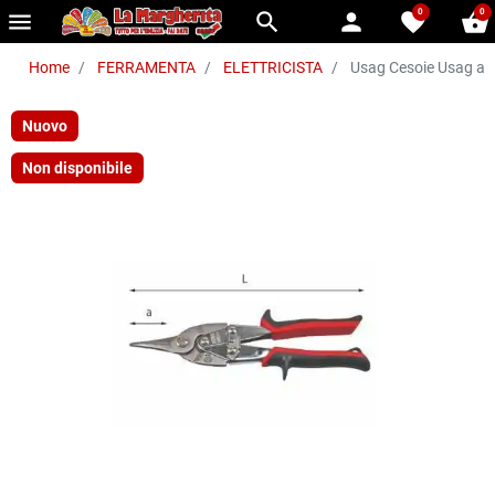
0
0
menu
search
person
favorite
shopping_basket
Home
FERRAMENTA
ELETTRICISTA
Usag Cesoie Usag a 
Nuovo
Non disponibile