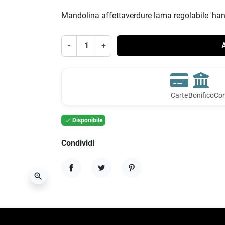
Mandolina affettaverdure lama regolabile 'ha
-
+
A
Carte
Bonifico
Con
Disponibile

Condividi
zoom_in
Condividi
Twitta
Pinterest