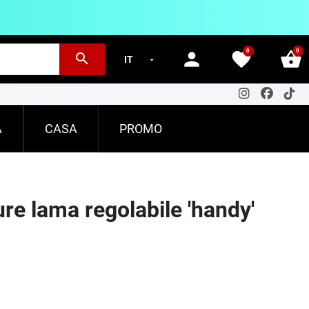
0
0
person
favorite
shopping_basket
search
A
CASA
PROMO
re lama regolabile 'handy'