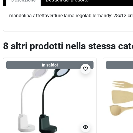
mandolina affettaverdure lama regolabile 'handy' 28x12 c
8 altri prodotti nella stessa ca
In saldo!
favorite_border
visibility