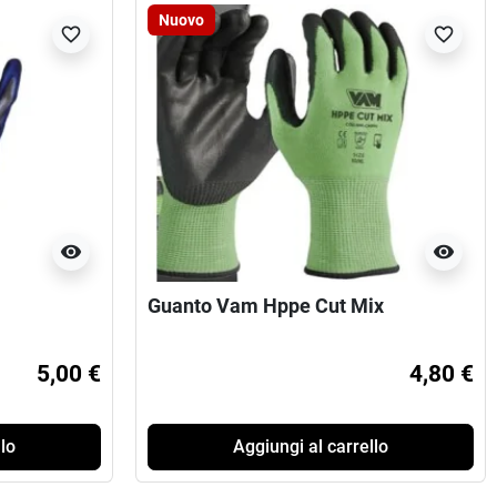
Nuovo
favorite_border
favorite_border
visibility
visibility
Guanto Vam Hppe Cut Mix
5,00 €
4,80 €
lo
Aggiungi al carrello