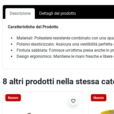
Descrizione
Dettagli del prodotto
Caratteristiche del Prodotto
Materiali: Poliestere resistente combinato con una spalma
Polsino elasticizzato: Assicura una vestibilità perfetta
Finitura sabbiata: Fornisce un'ottima presa anche in pre
Design ergonomico: Mantiene le mani fresche e libere d
8 altri prodotti nella stessa ca
Nuovo
Nuovo
favorite_border