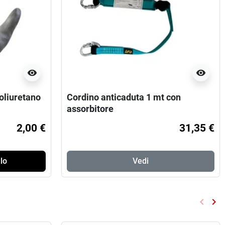
visibility
visibility
oliuretano
Cordino anticaduta 1 mt con
assorbitore
2,00 €
31,35 €
lo
Vedi
keyboard_arrow_left
keyboard_arrow_right
Preced
Su