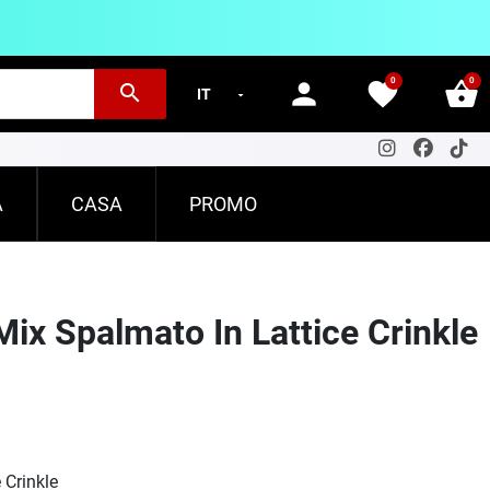
0
0
person
favorite
shopping_basket
search
A
CASA
PROMO
ix Spalmato In Lattice Crinkle
 Crinkle