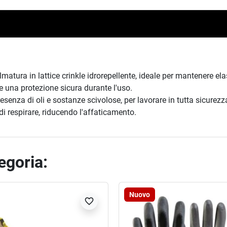
tura in lattice crinkle idrorepellente, ideale per mantenere elasti
 e una protezione sicura durante l'uso.
senza di oli e sostanze scivolose, per lavorare in tutta sicurezz
i respirare, riducendo l'affaticamento.
tegoria:
Nuovo
favorite_border