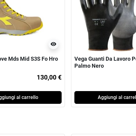
visibility
ove Mds Mid S3S Fo Hro
Vega Guanti Da Lavoro P
Palmo Nero
130,00 €
giungi al carrello
Aggiungi al carrel