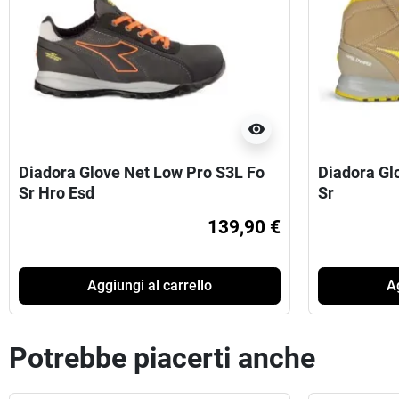
visibility
Diadora Glove Net Low Pro S3L Fo
Diadora Gl
Sr Hro Esd
Sr
139,90 €
Aggiungi al carrello
Ag
Potrebbe piacerti anche