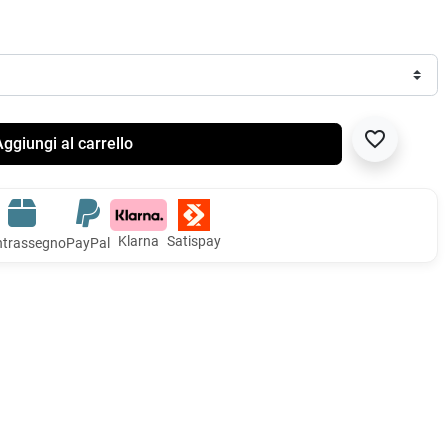
favorite_border
ggiungi al carrello
Klarna
Satispay
trassegno
PayPal