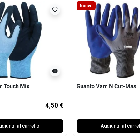
Nuovo
favorite_border
visibility
m Touch Mix
Guanto Vam N Cut-Mas
4,50 €
giungi al carrello
Aggiungi al carrel