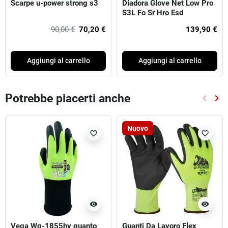
Scarpe u-power strong s3
Diadora Glove Net Low Pro
S3L Fo Sr Hro Esd
90,00 €
70,20 €
139,90 €
Aggiungi al carrello
Aggiungi al carrello
Potrebbe piacerti anche
keyboard_arrow_left
keyboard_arrow_right
Preced
Suc
Nuovo
favorite_border
favorite_border
visibility
visibility
Vega Wg-1855hy guanto
Guanti Da Lavoro Flex