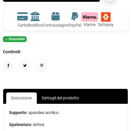
Klarna
Satispay
Carte
Bonifico
Contrassegno
PayPal
Disponibile

Condividi
Condividi
Twitta
Pinterest
Descrizione
Dettagli del prodotto
Supporto:
spandex/acrilico.
Spalmatura:
lattice.