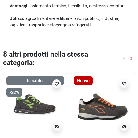
Vantaggi:
isolamento termico, flessibilità, destrezza, comfort.
Utilizzi:
agroalimentare, edilizia e lavori pubblici, industria,
logistica, trasporto e stoccaggio refrigerati.
8 altri prodotti nella stessa
keyboard_arrow_left
keyboard_arrow_right
categoria:
Preced
Suc
In saldo!
Nuovo
favorite_border
favorite_border
-22%
visibility
visibility