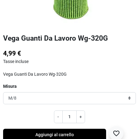
Vega Guanti Da Lavoro Wg-320G
4,99 €
Tasse incluse
Vega Guanti Da Lavoro Wg-320G
Misura
-
+
favorite_border
Aggiungi al carrello