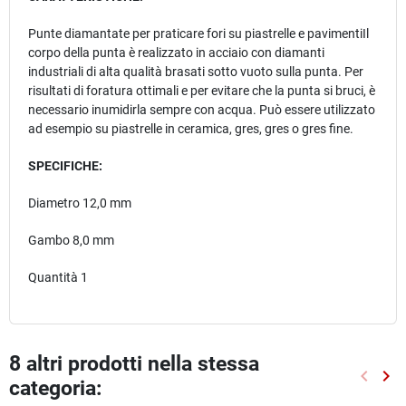
Punte diamantate per praticare fori su piastrelle e pavimentiIl
corpo della punta è realizzato in acciaio con diamanti
industriali di alta qualità brasati sotto vuoto sulla punta. Per
risultati di foratura ottimali e per evitare che la punta si bruci, è
necessario inumidirla sempre con acqua. Può essere utilizzato
ad esempio su piastrelle in ceramica, gres, gres o gres fine.
SPECIFICHE:
Diametro 12,0 mm
Gambo 8,0 mm
Quantità 1
8 altri prodotti nella stessa
keyboard_arrow_left
keyboard_arrow_right
categoria:
Preced
Suc