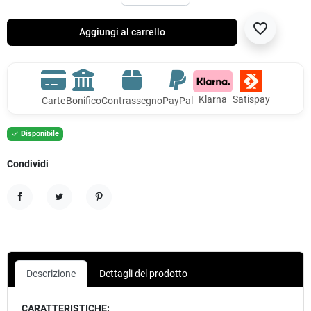
favorite_border
Aggiungi al carrello
Klarna
Satispay
Carte
Bonifico
Contrassegno
PayPal
Disponibile

Condividi
Condividi
Twitta
Pinterest
Descrizione
Dettagli del prodotto
CARATTERISTICHE: