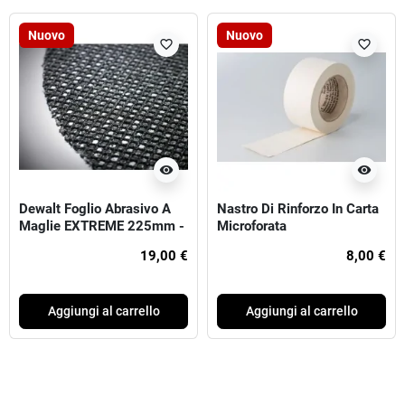
Nuovo
Nuovo
favorite_border
favorite_border
visibility
visibility
Dewalt Foglio Abrasivo A
Nastro Di Rinforzo In Carta
Maglie EXTREME 225mm -
Microforata
120G
19,00 €
8,00 €
Aggiungi al carrello
Aggiungi al carrello