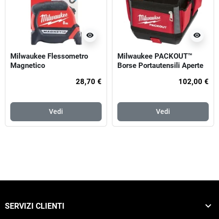
visibility
visibility
Milwaukee Flessometro
Milwaukee PACKOUT™
Magnetico
Borse Portautensili Aperte
25cm
28,70 €
102,00 €
Vedi
Vedi

SERVIZI CLIENTI