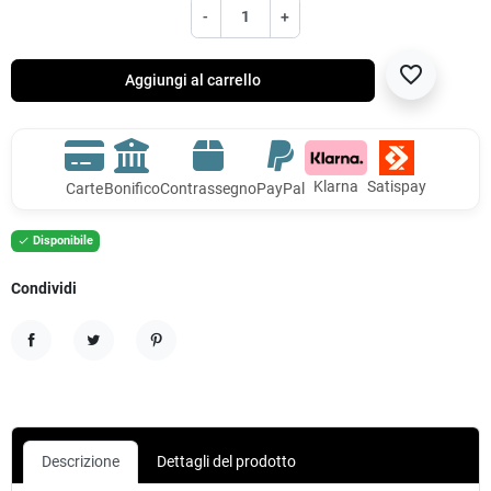
-
+
favorite_border
Aggiungi al carrello
Klarna
Satispay
Carte
Bonifico
Contrassegno
PayPal
Disponibile

Condividi
Condividi
Twitta
Pinterest
Descrizione
Dettagli del prodotto