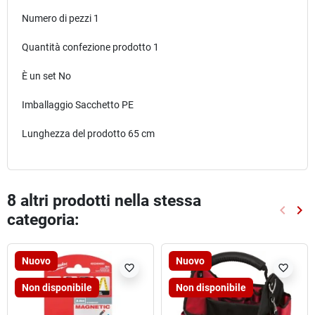
Numero di pezzi 1
Quantità confezione prodotto 1
È un set No
Imballaggio Sacchetto PE
Lunghezza del prodotto 65 cm
8 altri prodotti nella stessa
keyboard_arrow_left
keyboard_arrow_right
categoria:
Preced
Suc
Nuovo
Nuovo
favorite_border
favorite_border
Non disponibile
Non disponibile