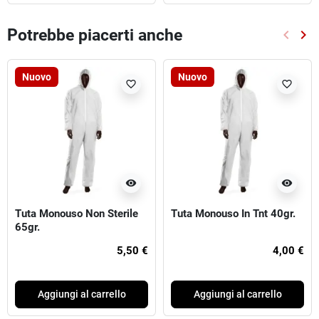
Potrebbe piacerti anche
keyboard_arrow_left
keyboard_arrow_right
Preced
Suc
Nuovo
Nuovo
favorite_border
favorite_border
visibility
visibility
Tuta Monouso Non Sterile
Tuta Monouso In Tnt 40gr.
65gr.
5,50 €
4,00 €
Aggiungi al carrello
Aggiungi al carrello