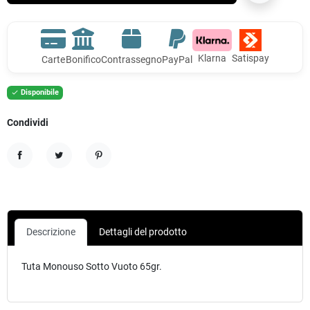
Klarna
Satispay
Carte
Bonifico
Contrassegno
PayPal
Disponibile

Condividi
Condividi
Twitta
Pinterest
Descrizione
Dettagli del prodotto
Tuta Monouso Sotto Vuoto 65gr.