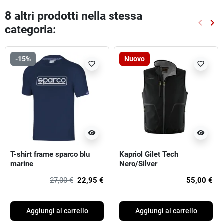
8 altri prodotti nella stessa
keyboard_arrow_left
keyboard_arrow_right
categoria:
Preced
Suc
-15%
Nuovo
favorite_border
favorite_border
visibility
visibility
T-shirt frame sparco blu
Kapriol Gilet Tech
marine
Nero/Silver
27,00 €
22,95 €
55,00 €
Aggiungi al carrello
Aggiungi al carrello