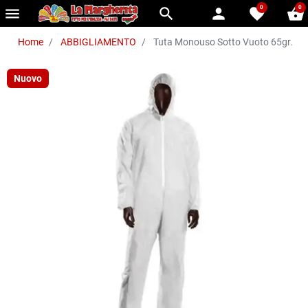
0
0
menu
search
person
favorite
shopping_basket
Home
ABBIGLIAMENTO
Tuta Monouso Sotto Vuoto 65gr.
Nuovo